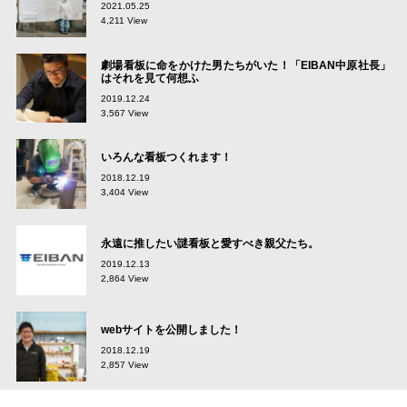
2021.05.25
4,211 View
劇場看板に命をかけた男たちがいた！「EIBAN中原社長」
はそれを見て何想ふ
2019.12.24
3,567 View
いろんな看板つくれます！
2018.12.19
3,404 View
永遠に推したい謎看板と愛すべき親父たち。
2019.12.13
2,864 View
webサイトを公開しました！
2018.12.19
2,857 View