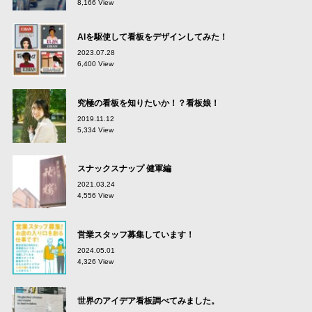
8,166 View
AIを駆使して看板をデザインしてみた！
2023.07.28
6,400 View
究極の看板を知りたいか！？看板娘！
2019.11.12
5,334 View
スナックスナップ 健軍編
2021.03.24
4,556 View
営業スタッフ募集しています！
2024.05.01
4,326 View
世界のアイデア看板調べてみました。