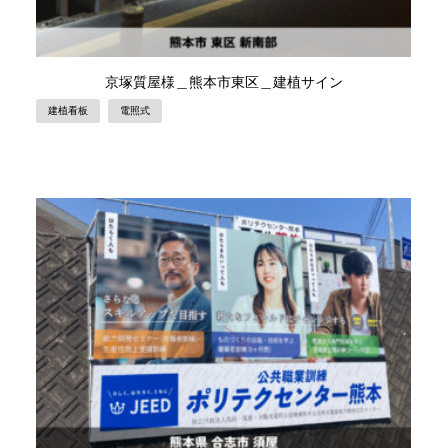
京塚質屋様＿熊本市東区＿建植サイン
建植看板
電照式