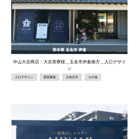
中山大吉商店・大吉茶寮様＿玉名市伊倉南方＿入口デザイ
ン
入口デザイン
壁面看板
立体文字
その他