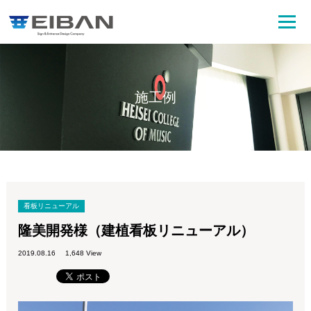
施工例
看板リニューアル
隆美開発様（建植看板リニューアル）
2019.08.16
1,648 View