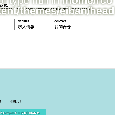
of type null in
/home/rco
ine
81
tent/themes/eiban/head
RECRUIT
CONTACT
求人情報
お問合せ
報
お問合せ