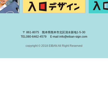
〒 861-8075 熊本県熊本市北区清水新地1-5-30
TEL
080-6462-4579
E-mail
info@eiban-sign.com
copyright © 2018 EIBAN All Right Reserved