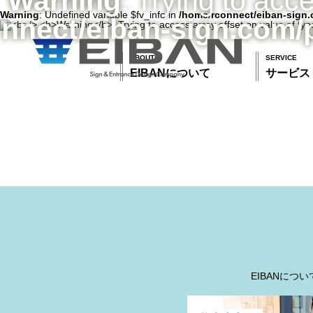
Warning
: Trying to acc
Warning
: Undefined variable $fv_info in
/home/rconnect/eiban-sign.
nnect/eiban-sign.com/
ABOUT
SERVICE
EIBANについて
サービス
EIBANについ