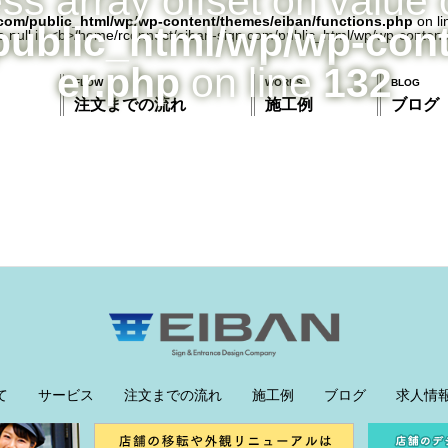
ess array offset on value 
com/public_html/wp/wp-content/themes/eiban/functions.php
on l
public_html/wp/wp-con
er.php
on line
132
FLOW
WORKS
BLOG
注文までの流れ
施工例
ブログ
て
サービス
注文までの流れ
施工例
ブログ
求人情