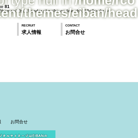
of type null in
/home/rco
ine
81
tent/themes/eiban/head
RECRUIT
CONTACT
求人情報
お問合せ
報
お問合せ