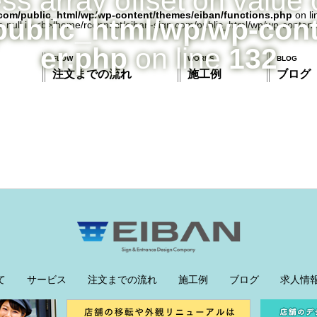
ess array offset on value 
com/public_html/wp/wp-content/themes/eiban/functions.php
on l
public_html/wp/wp-con
er.php
on line
132
FLOW
WORKS
BLOG
注文までの流れ
施工例
ブログ
て
サービス
注文までの流れ
施工例
ブログ
求人情