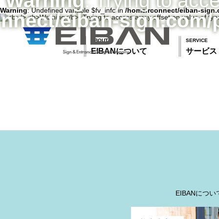
Warning
: Trying to acc
Warning
: Undefined variable $fv_info in
/home/rconnect/eiban-sign.
nnect/eiban-sign.com/
ABOUT
SERVICE
EIBANについて
サービス
EIBANについ