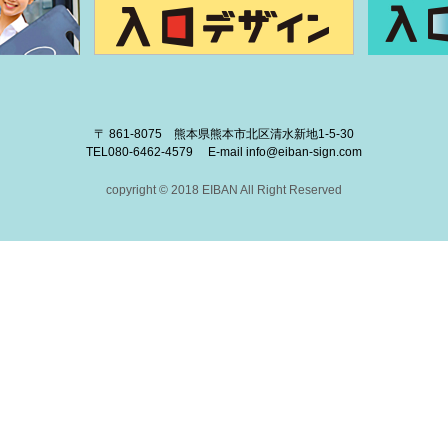
〒 861-8075 熊本県熊本市北区清水新地1-5-30
TEL
080-6462-4579
E-mail
info@eiban-sign.com
copyright © 2018 EIBAN All Right Reserved