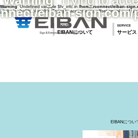
Warning
: Trying to acc
Warning
: Undefined variable $fv_info in
/home/rconnect/eiban-sign.
nnect/eiban-sign.com/
ABOUT
SERVICE
EIBANについて
サービス
EIBANについ