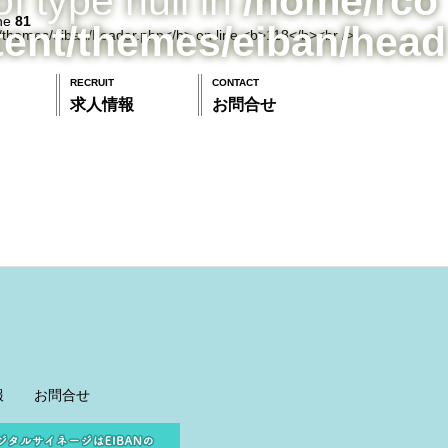
of type null in
/home/rco
ine
81
tent/themes/eiban/head
RECRUIT
CONTACT
求人情報
お問合せ
報
お問合せ