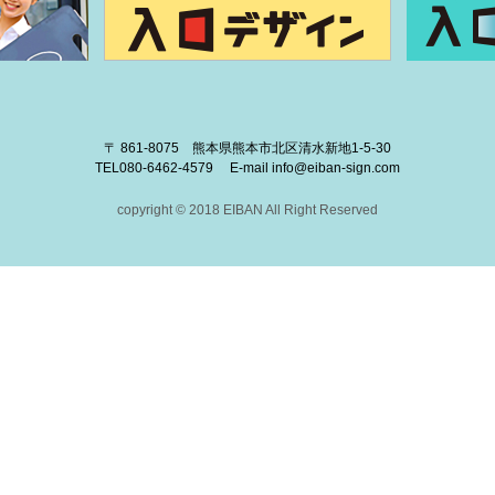
〒 861-8075 熊本県熊本市北区清水新地1-5-30
TEL
080-6462-4579
E-mail
info@eiban-sign.com
copyright © 2018 EIBAN All Right Reserved