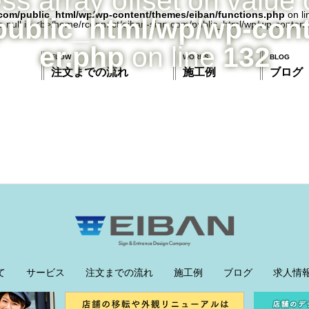
ess array offset on value 
com/public_html/wp/wp-content/themes/eiban/functions.php
on l
public_html/wp/wp-con
er.php
on line
132
FLOW
WORKS
BLOG
注文までの流れ
施工例
ブログ
て
サービス
注文までの流れ
施工例
ブログ
求人情