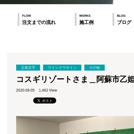
FLOW
WORKS
BLOG
注文までの流れ
施工例
ブログ
立体文字
ウインドウサイン
その他
コスギリゾートさま＿阿蘇市乙
2020.09.05
1,462 View