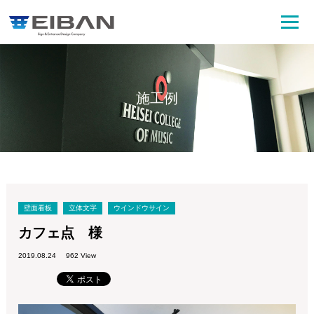
施工例
壁面看板
立体文字
ウインドウサイン
カフェ点 様
2019.08.24
962 View