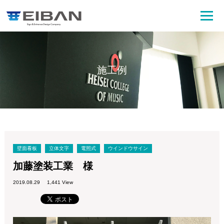
施工例
壁面看板
立体文字
電照式
ウインドウサイン
加藤塗装工業 様
2019.08.29
1,441 View