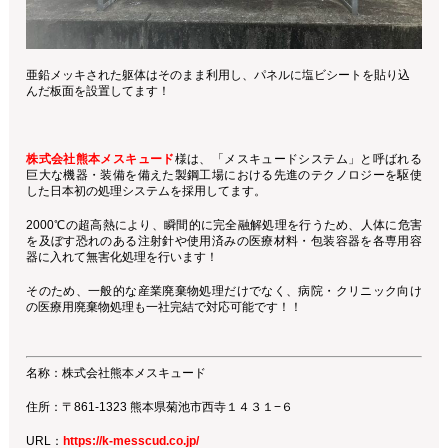
亜鉛メッキされた躯体はそのまま利用し、パネルに塩ビシートを貼り込
んだ板面を設置してます！
株式会社熊本メスキュード
様は、「メスキュードシステム」と呼ばれる
巨大な機器・装備を備えた製鋼工場における先進のテクノロジーを駆使
した日本初の処理システムを採用してます。
2000℃の超高熱により、瞬間的に完全融解処理を行うため、人体に危害
を及ぼす恐れのある注射針や使用済みの医療材料・包装容器を各専用容
器に入れて無害化処理を行います！
そのため、一般的な産業廃棄物処理だけでなく、病院・クリニック向け
の医療用廃棄物処理も一社完結で対応可能です！！
名称：株式会社熊本メスキュード
住所：〒861-1323 熊本県菊池市西寺１４３１−６
URL：
https://k-messcud.co.jp/