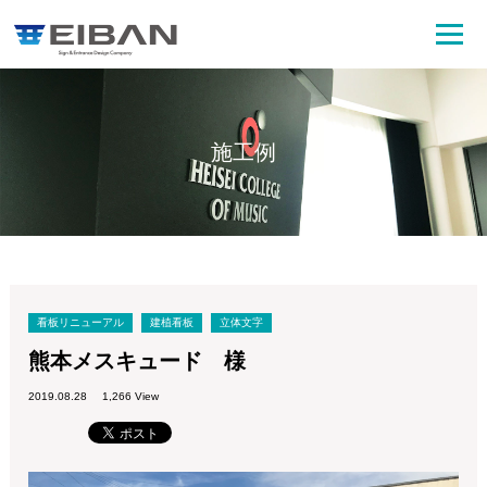
施工例
看板リニューアル
建植看板
立体文字
熊本メスキュード 様
2019.08.28
1,266 View