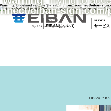
Warning
: Trying to acc
Warning
: Undefined variable $fv_info in
/home/rconnect/eiban-sign.
nnect/eiban-sign.com/
ABOUT
SERVICE
EIBANについて
サービス
EIBANについ