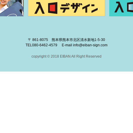
〒 861-8075 熊本県熊本市北区清水新地1-5-30
TEL
080-6462-4579
E-mail
info@eiban-sign.com
copyright © 2018 EIBAN All Right Reserved