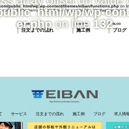
ess array offset on value 
com/public_html/wp/wp-content/themes/eiban/functions.php
on l
public_html/wp/wp-con
er.php
on line
132
FLOW
WORKS
BLOG
注文までの流れ
施工例
ブログ
て
サービス
注文までの流れ
施工例
ブログ
求人情