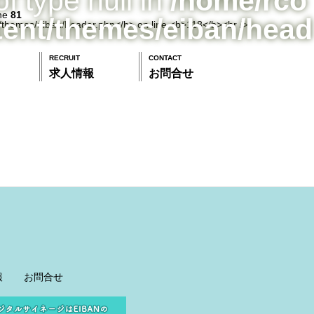
of type null in
/home/rco
ine
81
tent/themes/eiban/head
RECRUIT
CONTACT
求人情報
お問合せ
報
お問合せ