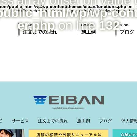
ess array offset on value 
com/public_html/wp/wp-content/themes/eiban/functions.php
on l
public_html/wp/wp-con
er.php
on line
132
FLOW
WORKS
BLOG
注文までの流れ
施工例
ブログ
て
サービス
注文までの流れ
施工例
ブログ
求人情