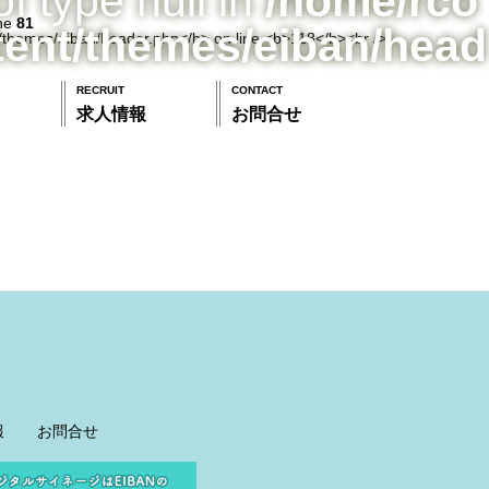
of type null in
/home/rco
ine
81
tent/themes/eiban/head
RECRUIT
CONTACT
求人情報
お問合せ
報
お問合せ