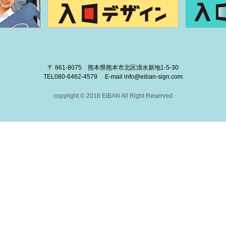
〒 861-8075 熊本県熊本市北区清水新地1-5-30
TEL
080-6462-4579
E-mail
info@eiban-sign.com
copyright © 2018 EIBAN All Right Reserved