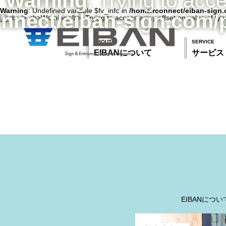
Warning
: Trying to acc
Warning
: Undefined variable $fv_info in
/home/rconnect/eiban-sign.
nnect/eiban-sign.com/
ABOUT
SERVICE
EIBANについて
サービス
EIBANについ