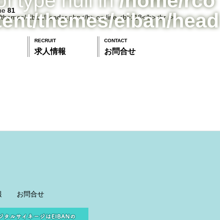
of type null in
/home/rco
ine
81
tent/themes/eiban/head
RECRUIT
CONTACT
求人情報
お問合せ
報
お問合せ