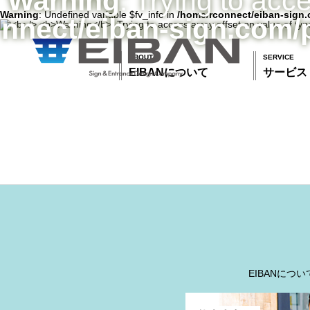
Warning
: Trying to acc
Warning
: Undefined variable $fv_info in
/home/rconnect/eiban-sign.
nnect/eiban-sign.com/
ABOUT
SERVICE
EIBANについて
サービス
EIBANについ