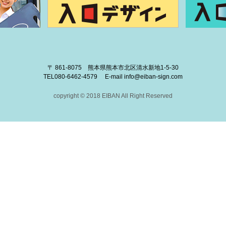
〒 861-8075 熊本県熊本市北区清水新地1-5-30
TEL
080-6462-4579
E-mail
info@eiban-sign.com
copyright © 2018 EIBAN All Right Reserved