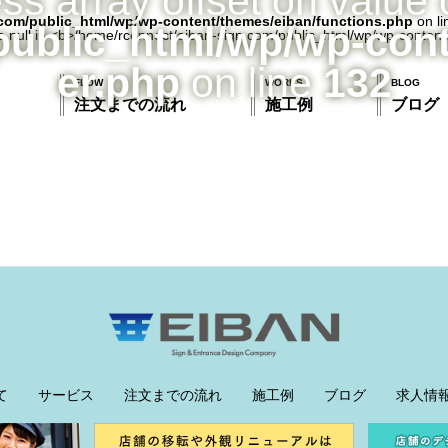
ess array offset on value 
com/public_html/wp/wp-content/themes/eiban/functions.php
on l
public_html/wp/wp-con
er.php
on line
132
FLOW
WORKS
BLOG
注文までの流れ
施工例
ブログ
て
サービス
注文までの流れ
施工例
ブログ
求人情